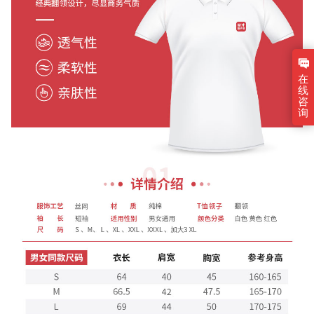
在
线
咨
询