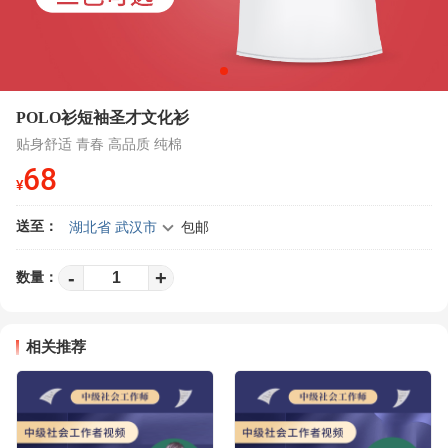
POLO衫短袖圣才文化衫
贴身舒适 青春 高品质 纯棉
68
¥
送至：
湖北省 武汉市
包邮
-
+
数量：
相关推荐