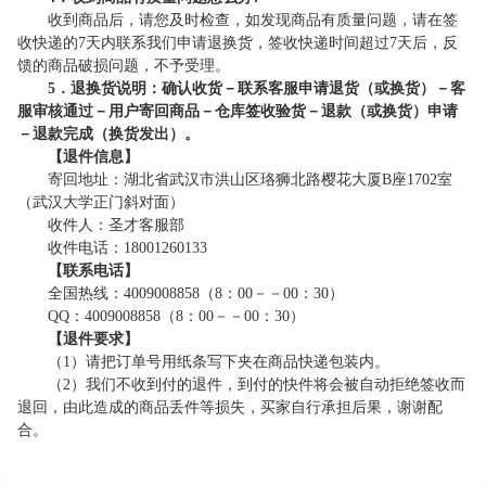
收到商品后，请您及时检查，如发现商品有质量问题，请在签
收快递的7天内联系我们申请退换货，签收快递时间超过7天后，反
馈的商品破损问题，不予受理。
5．退换货说明：确认收货－联系客服申请退货（或换货）－客
服审核通过－用户寄回商品－仓库签收验货－退款（或换货）申请
－退款完成（换货发出）。
【退件信息】
寄回地址：湖北省武汉市洪山区珞狮北路樱花大厦B座1702室
（武汉大学正门斜对面）
收件人：圣才客服部
收件电话：18001260133
【联系电话】
全国热线：4009008858（8：00－－00：30）
QQ：4009008858（8：00－－00：30）
【退件要求】
（1）请把订单号用纸条写下夹在商品快递包装内。
（2）我们不收到付的退件，到付的快件将会被自动拒绝签收而
退回，由此造成的商品丢件等损失，买家自行承担后果，谢谢配
合。