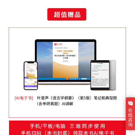
在
线
咨
询