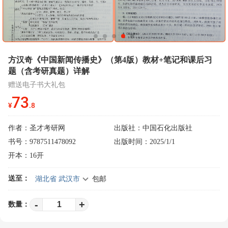
方汉奇《中国新闻传播史》（第4版）教材+笔记和课后习
题（含考研真题）详解
赠送电子书大礼包
73
¥
.8
作者：
圣才考研网
出版社：中国石化出版社
书号：9787511478092
出版时间：2025/1/1
开本：16开
送至：
湖北省 武汉市
包邮
-
+
数量：