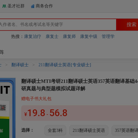
圣才社群
商务合作
热搜：
康复治疗
康复士
康复师
康复中级
管理学
阵
士
>
翻译硕士
>
211翻译硕士英语[专业硕士]
翻译硕士MTI考研211翻译硕士英语357英语翻译基础
研真题与典型题模拟试题详解
赠电子书大礼包
19.8
56.8
¥
-
选择：
全套3科
211翻译硕士英语
357英语翻