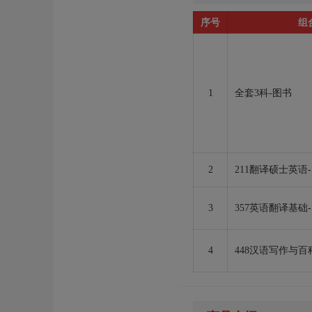
序号
组
1
全套3科-图书
2
211翻译硕士英语
3
357英语翻译基础
4
448汉语写作与百