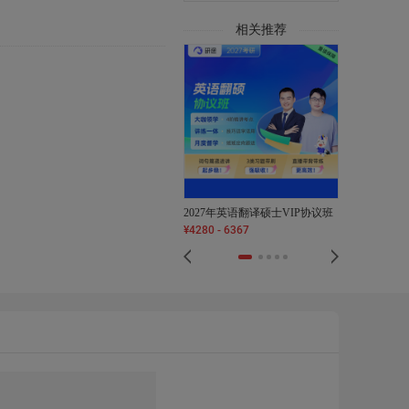
相关推荐
2027年英语翻译硕士VIP协议班
2027年英语
¥
4280
-
6367
¥
580
-
2880