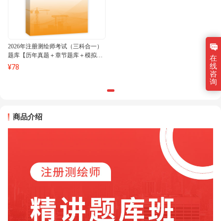
2026年注册测绘师考试（三科合一）
题库【历年真题＋章节题库＋模拟试
在
题】AI讲解
线
¥
78
咨
询
商品介绍