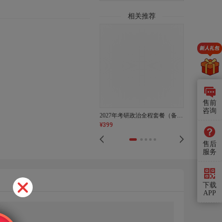
相关推荐
售前
咨询
2027年考研政治全程套餐（备考指导＋精讲＋考点强化）
¥
399
¥
1299
-
2199
售后
服务
下载
APP