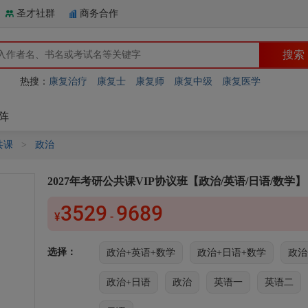
圣才社群
商务合作
热搜：
康复治疗
康复士
康复师
康复中级
康复医学
阵
共课
>
政治
2027年考研公共课VIP协议班【政治/英语/日语/数学】
3529
9689
¥
-
选择：
政治+英语+数学
政治+日语+数学
政治
政治+日语
政治
英语一
英语二