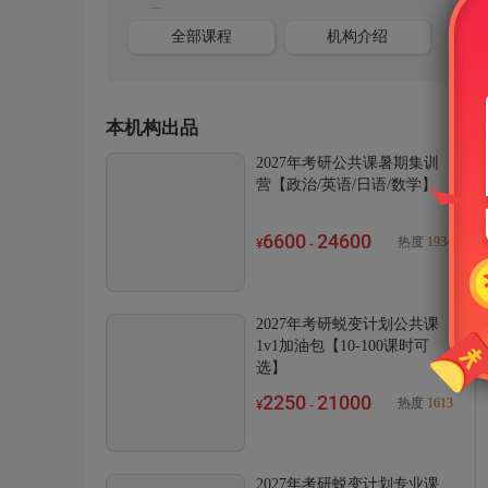
全部课程
机构介绍
本机构出品
2027年考研公共课暑期集训
营【政治/英语/日语/数学】
6600
24600
热度
1934
¥
-
2027年考研蜕变计划公共课
1v1加油包【10-100课时可
选】
2250
21000
热度
1613
¥
-
2027年考研蜕变计划专业课