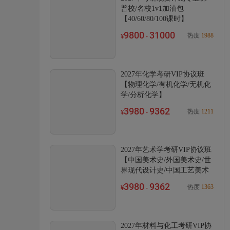
普校/名校1v1加油包
【40/60/80/100课时】
9800
31000
热度
1988
¥
-
2027年化学考研VIP协议班
【物理化学/有机化学/无机化
学/分析化学】
3980
9362
热度
1211
¥
-
2027年艺术学考研VIP协议班
【中国美术史/外国美术史/世
界现代设计史/中国工艺美术
史/艺术设计概论/艺术概论/艺
3980
9362
热度
1363
¥
-
术学概论/艺术学基础知识+政
英】
2027年材料与化工考研VIP协