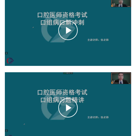
点
击
播
放
点
击