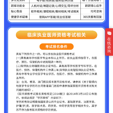
在
线
咨
询