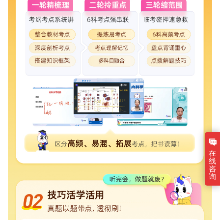
在
线
咨
询