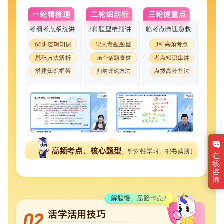
在
线
咨
询