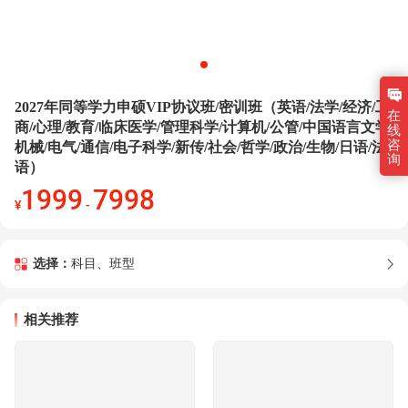
2027年同等学力申硕VIP协议班/密训班（英语/法学/经济/工
在
商/心理/教育/临床医学/管理科学/计算机/公管/中国语言文学/
线
咨
机械/电气/通信/电子科学/新传/社会/哲学/政治/生物/日语/法
询
语）
1999
7998
¥
-
选择：
科目、班型
相关推荐