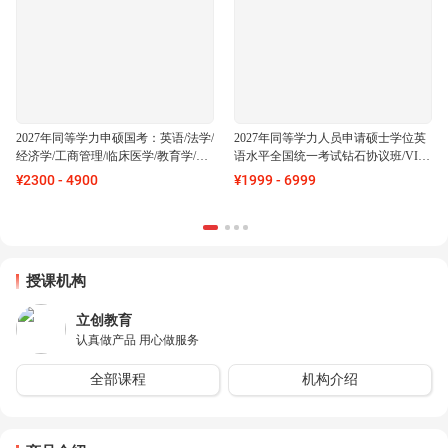
2027年同等学力申硕国考：英语/法学/
2027年同等学力人员申请硕士学位英
经济学/工商管理/临床医学/教育学/心
语水平全国统一考试钻石协议班/VIP
理学/管理科学/计算机科学/社会学/新
协议班/直播密训班
¥
2300
-
4900
¥
1999
-
6999
闻学/传播学/公共管理/行政管理/教育
管理/卫生事业管理学科综合【协议
班】
授课机构
立创教育
认真做产品 用心做服务
全部课程
机构介绍