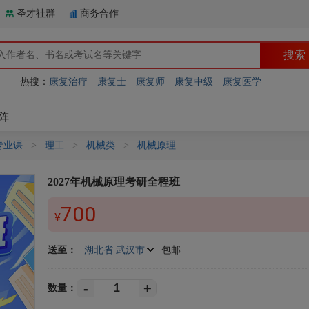
圣才社群
商务合作
热搜：
康复治疗
康复士
康复师
康复中级
康复医学
阵
专业课
>
理工
>
机械类
>
机械原理
2027年机械原理考研全程班
700
¥
送至：
湖北省 武汉市
包邮
-
+
数量：