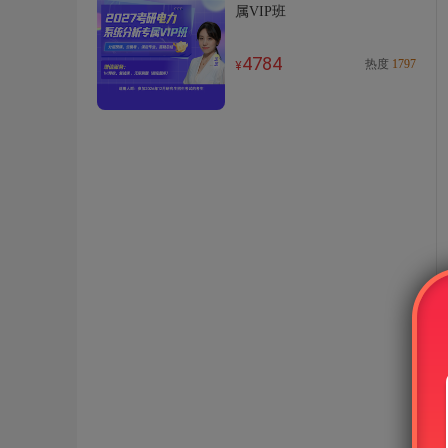
属VIP班
4784
热度
1797
¥