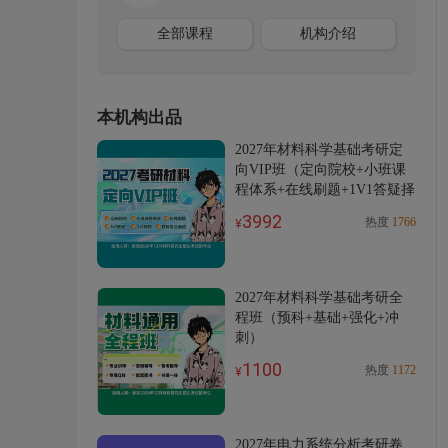
全部课程
机构介绍
本机构出品
2027年材料科学基础考研定
向VIP班（定向院校+小班课
程体系+在线刷题+1V1答疑择
校+面试）
3992
热度
1766
¥
2027年材料科学基础考研全
程班（预科+基础+强化+冲
刺）
1100
热度
1172
¥
2027年电力系统分析考研卷