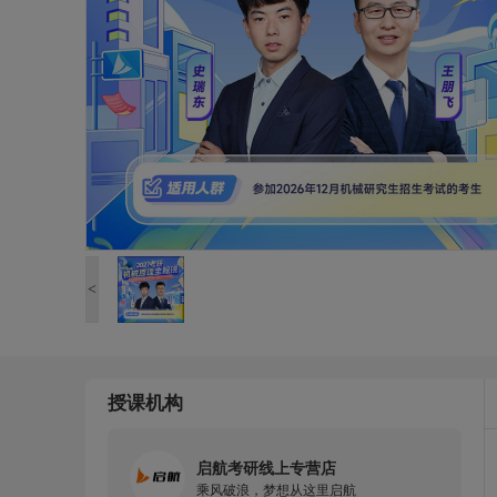
<
授课机构
启航考研线上专营店
乘风破浪，梦想从这里启航