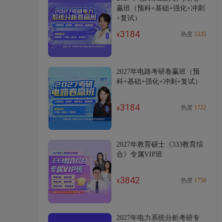
赢班（预科+基础+强化+冲刺
+复试）
3184
热度
1335
¥
2027年电路考研卷赢班（预
科+基础+强化+冲刺+复试）
3184
热度
1722
¥
2027年教育硕士《333教育综
合》专属VIP班
3842
热度
1758
¥
2027年电力系统分析考研专