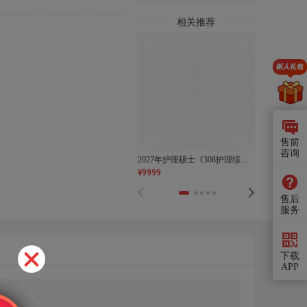
相关推荐
售前
咨询
2027年护理硕士《308护理综合》钻石带学协议班
¥
9999
¥
3580
-
9054
售后
服务
下载
APP