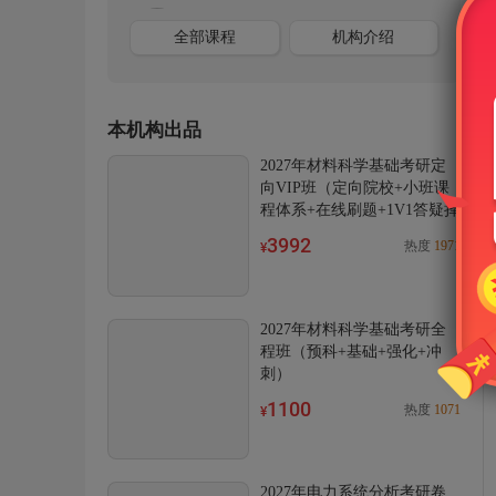
全部课程
机构介绍
本机构出品
2027年材料科学基础考研定
向VIP班（定向院校+小班课
程体系+在线刷题+1V1答疑择
校+面试）
3992
热度
1971
¥
2027年材料科学基础考研全
程班（预科+基础+强化+冲
刺）
1100
热度
1071
¥
2027年电力系统分析考研卷