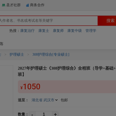
圣才社群
商务合作
热搜：
康复治疗
康复士
康复师
康复中级
管理学
阵
士
>
护理硕士
>
308护理综合[专业硕士]
2027年护理硕士《308护理综合》全程班（导学+基础
班】
1050
¥
送至：
湖北省 武汉市
包邮
-
+
数量：