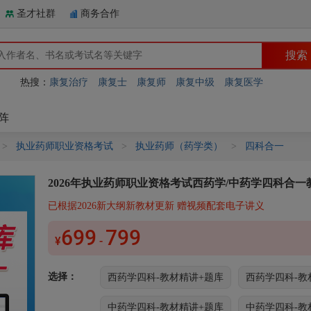
圣才社群
商务合作
热搜：
康复治疗
康复士
康复师
康复中级
康复医学
阵
>
执业药师职业资格考试
>
执业药师（药学类）
>
四科合一
2026年执业药师职业资格考试西药学/中药学四科合
已根据2026新大纲新教材更新 赠视频配套电子讲义
699
799
¥
-
选择：
西药学四科-教材精讲+题库
西药学四科-教
中药学四科-教材精讲+题库
中药学四科-教