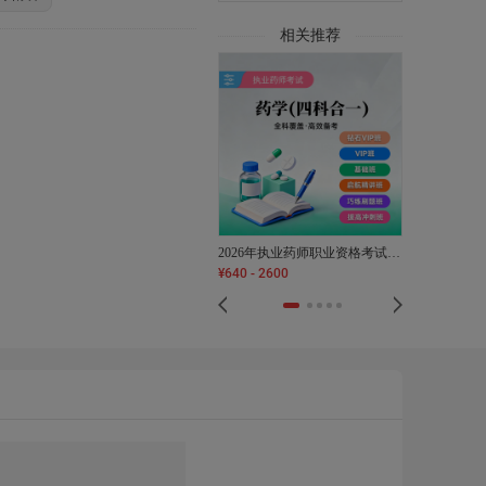
相关推荐
2026年执业药师职业资格考试（药学四科合一）全科VIP班/基础班/启航精讲班/巧练刷题班/拔高冲刺班
¥
640
-
2600
¥
999
-
3999