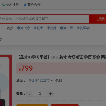
圣才社群
商务合作
热搜：
康复治疗
康复士
康复师
康复中级
康复医学
阵
【圣才AI学习平板】10.36英寸 考研考证 学历 职称 网
799
¥
送至：
湖北省 武汉市
包邮
-
+
数量：