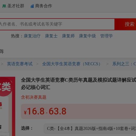
圣才社群
商务合作
热搜：
康复治疗
康复士
康复师
康复中级
管理学
阵
>
英语竞赛考试
>
全国大学生英语竞赛（NECCS）
>
系列之三：
全国大学生英语竞赛C类历年真题及模拟试题详解应试
必记核心词汇
含初决赛真题
16.8
63.8
¥
-
选择：
C类-【全4本】真题2026版+指南4版+10套卷+词汇