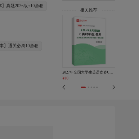
本】真题2026版+10套卷
相关推荐
单本】通关必刷10套卷
2027年全国大学生英语竞赛C类（本科生）题库【历年真题（视频讲解）＋章节题库＋模拟试题】AI讲解
¥
30
¥
178