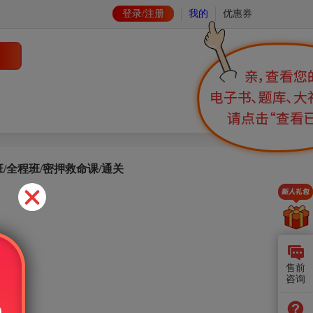
登录/注册
我的
优惠券
/全程班/密押救命课/通关
售前
咨询