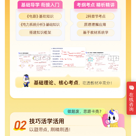
在
线
咨
询