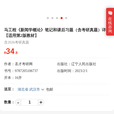
在
线
咨
马工程《新闻学概论》笔记和课后习题（含考研真题）详解
询
【适用第2版教材】
含2026考研真题
34
¥
.8
作者：
圣才考研网
出版社：辽宁人民出版社
书号：9787205106737
出版时间：2023/2/1
开本：16开
送至：
湖北省 武汉市
包邮
-
+
数量：