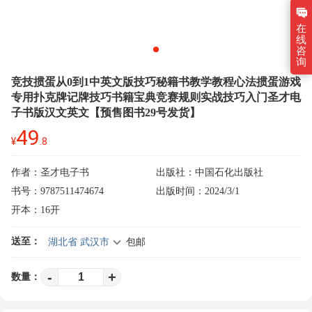
在
线
咨
询
竞技掼蛋从0到1中英文版技巧秘籍书教学教程心法掼蛋游戏
专用扑克牌记牌技巧书籍宝典竞赛规则实战技巧入门圣才电
子书版汉文英文【预售图书29号发货】
49
¥
.8
作者：圣才电子书
出版社：中国石化出版社
书号：9787511474674
出版时间：2024/3/1
开本：16开
送至：
湖北省 武汉市
包邮
-
+
数量：