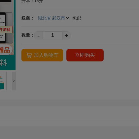
开本：16开
送至：
湖北省 武汉市
包邮
-
+
数量：
加入购物车
立即购买
>