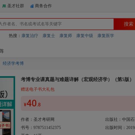
圣才社群
商务合作
热搜：
康复治疗
康复士
康复师
康复中级
康复医学
阵
经济学考博
考博专业课真题与难题详解（宏观经济学）（第5版）
赠送电子书大礼包
40
¥
.8
作者：
圣才考研网
出版社：中国石
书号：9787511452375
出版时间：2019/