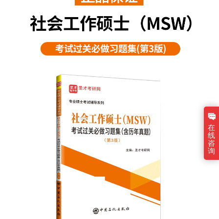
在
线
咨
询