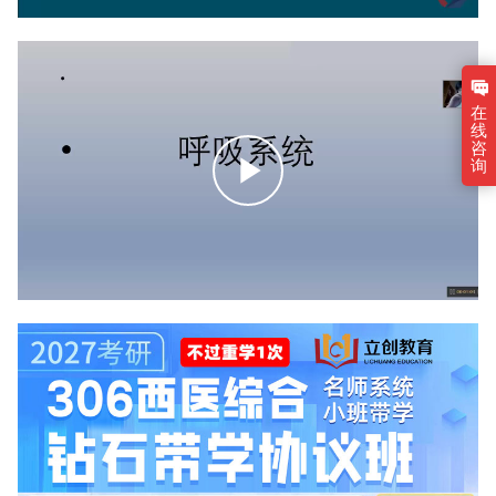
播
放
在
线
咨
询
点
击
播
放