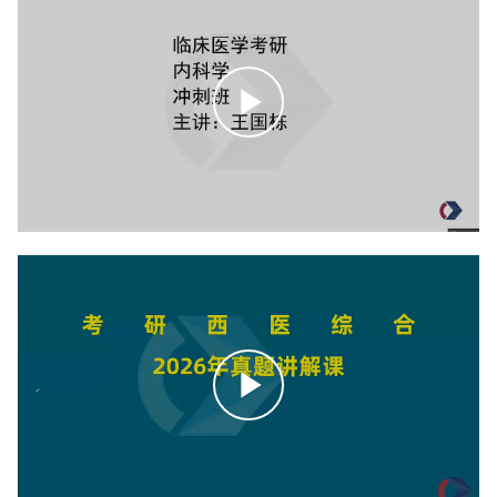
点
击
播
放
点
击