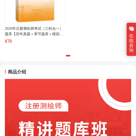
2026年注册测绘师考试（三科合一）
题库【历年真题＋章节题库＋模拟试
在
题】AI讲解
线
¥
78
咨
询
商品介绍