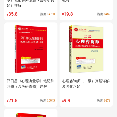
版）笔记和典型题（含考研真
教材
题）详解
35.8
19.8
热度
14750
热度
8487
¥
¥
郑日昌《心理测量学》笔记和
心理咨询师（二级）真题详解
习题（含考研真题）详解
及强化习题
21.8
9.9
热度
15645
热度
9173
¥
¥