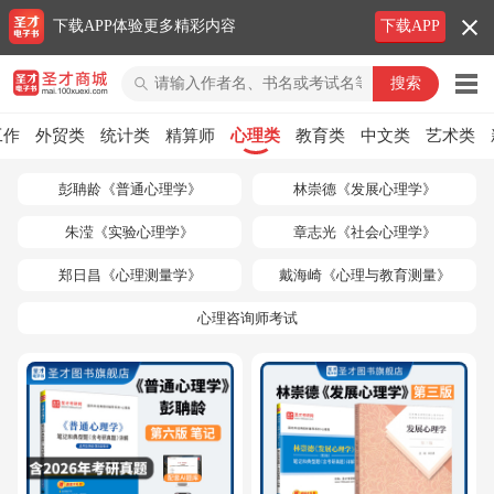
下载APP体验更多精彩内容
下载APP
圣才商城
工作
外贸类
统计类
精算师
心理类
教育类
中文类
艺术类
彭聃龄《普通心理学》
林崇德《发展心理学》
朱滢《实验心理学》
章志光《社会心理学》
郑日昌《心理测量学》
戴海崎《心理与教育测量》
心理咨询师考试