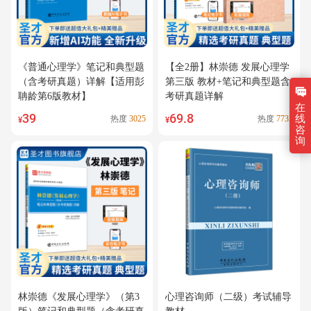
《普通心理学》笔记和典型题
【全2册】林崇德 发展心理学
（含考研真题）详解【适用彭
第三版 教材+笔记和典型题含
聃龄第6版教材】
考研真题详解
在
39
69.8
线
热度
3025
热度
7732
¥
¥
咨
询
林崇德《发展心理学》（第3
心理咨询师（二级）考试辅导