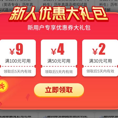
类（英语专业）历年真
科生）历年真题及模拟试题
科生）历年
试题AI讲解
AI讲解
AI讲解
31.8
25.8
热度
1117
热度
1238
¥
¥
学生英语竞赛A类（研
【全2册】王蔷《英语教学法
王蔷《英语
历年真题及模拟试题
教程》第三版教材+笔记和典
三版笔记和
型题（含考研真题）详解
真题）详解
94.8
34.8
热度
1206
热度
2851
¥
¥