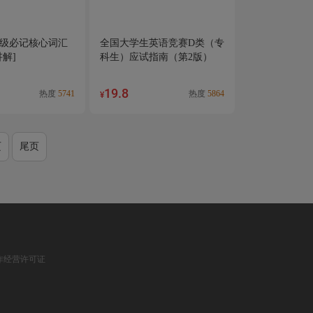
级必记核心词汇
全国大学生英语竞赛D类（专
讲解]
科生）应试指南（第2版）
19.8
热度
5741
热度
5864
¥
页
尾页
作经营许可证