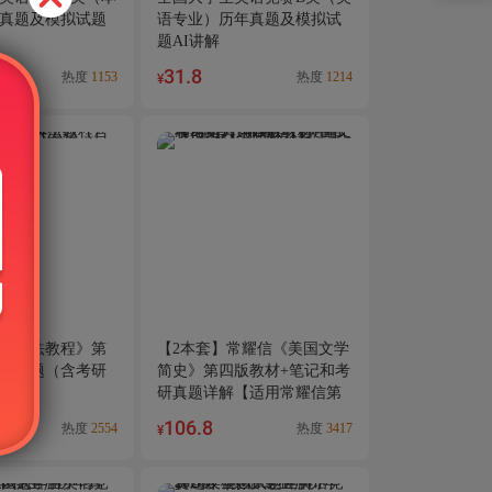
真题及模拟试题
语专业）历年真题及模拟试
题AI讲解
31.8
热度
1153
热度
1214
¥
教学法教程》第
【2本套】常耀信《美国文学
典型题（含考研
简史》第四版教材+笔记和考
研真题详解【适用常耀信第
3、4版教材】
106.8
热度
2554
热度
3417
¥