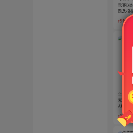
竞赛B
题及模拟
95
¥
全国大
究生）
AI讲解
31.8
¥