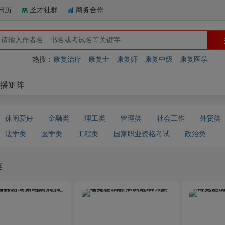
日历
圣才社群
商务合作
热搜：
康复治疗
康复士
康复师
康复中级
康复医学
播矩阵
休闲爱好
金融类
理工类
管理类
社会工作
外贸类
法学类
医学类
工程类
国家职业资格考试
政治类
类