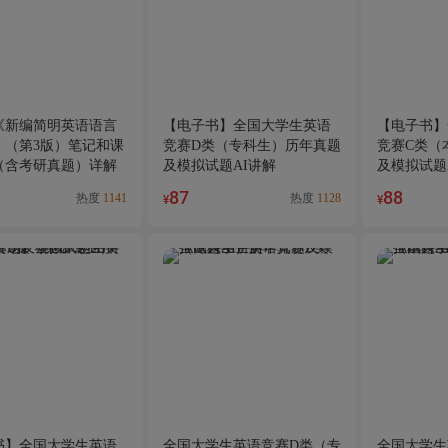
《新编简明英语语言
【电子书】全国大学生英语
【电子书】
》（第3版）笔记和课
竞赛D类（专科生）历年真题
竞赛C类（
（含考研真题）详解
及模拟试题AI讲解
及模拟试题
87
88
热度
1141
热度
1128
¥
¥
书】全国大学生英语
全国大学生英语竞赛D类（专
全国大学生