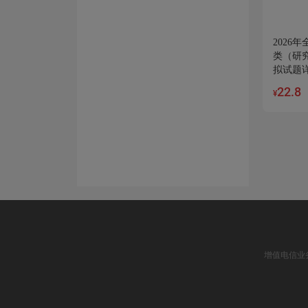
2026
类（研
拟试题
22.8
¥
增值电信业