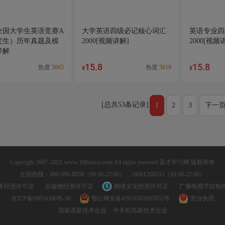
年全国大学生英语竞赛A
大学英语四级必记核心词汇
英语专业四
究生）历年真题及模
2000[视频讲解]
2000[视频
详解
15.8
15.8
热度
5665
热度
5619
¥
¥
[总共53条记录]
1
2
3
下一
Copyright 2007–2021 www.100xuexi.com All rights reserved 圣才学习网 版权所有
全国热线：400-900-8858（09:30-22:00），18001260133（09:30-22:00）
务经营许可证
出版物经营许可证
网络文化经营许可证
广播电视节目制
京ICP备09054306号-30
鄂公网安备42018502007632号
营业执照
国家高新技术企业
中关村高新技术企业