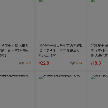
文学简史》笔记和考
2026年全国大学生英语竞赛D
2026年全
详解【适用常耀信第
类（专科生）历年真题及模
类（本科生
教材】
拟试题详解
拟试题详解
22.8
18.8
热度
9629
热度
6064
¥
¥