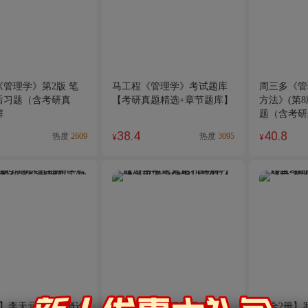
管理学》第2版 笔
马工程《管理学》考试题库
周三多《管
后习题（含考研真
【考研真题精选+章节题库】
方法》(第
解
题（含考研
38.4
40.8
热度
2609
热度
3095
¥
¥
册】李天元旅游学概论
旅游学概论笔记和课后习题
【全2册】